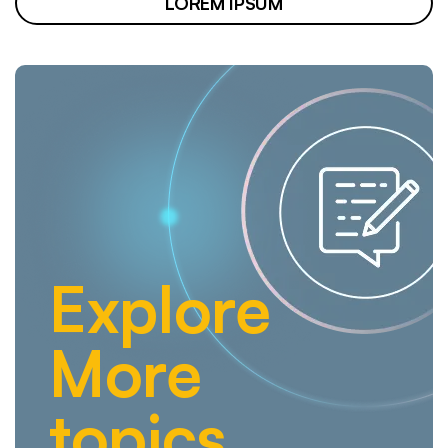
LOREM IPSUM
Explore
More
topics