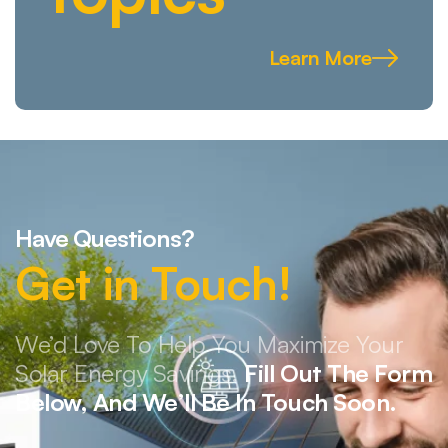
Learn More
Have Questions?
Get in Touch!
We’d Love To Help You Maximize Your
Solar Energy Savings.
Fill Out The Form
Below, And We’ll Be In Touch Soon.